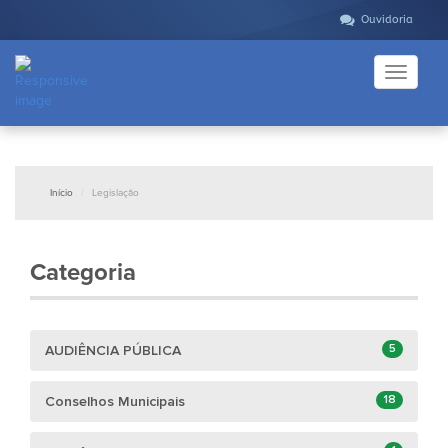
Ouvidoria
Toggle
navigati
Início
Legislação
Categoria
5
AUDIÊNCIA PÚBLICA
18
Conselhos Municipais