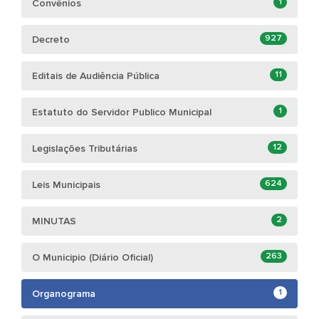
1
Convênios
927
Decreto
11
Editais de Audiência Pública
1
Estatuto do Servidor Publico Municipal
12
Legislações Tributárias
624
Leis Municipais
2
MINUTAS
263
O Municipio (Diário Oficial)
1
Organograma