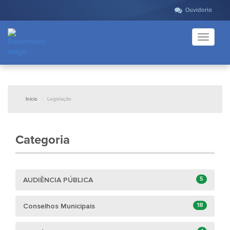
Ouvidoria
Toggle
navigati
Início
Legislação
Categoria
5
AUDIÊNCIA PÚBLICA
18
Conselhos Municipais