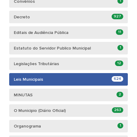
1
Convênios
927
Decreto
11
Editais de Audiência Pública
1
Estatuto do Servidor Publico Municipal
12
Legislações Tributárias
624
Leis Municipais
2
MINUTAS
263
O Municipio (Diário Oficial)
1
Organograma