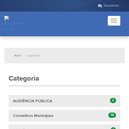
Ouvidoria
Toggle
navigati
Início
Legislação
Categoria
5
AUDIÊNCIA PÚBLICA
18
Conselhos Municipais