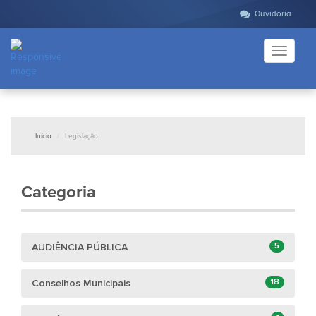
Ouvidoria
Toggle
navigati
Início
Legislação
Categoria
5
AUDIÊNCIA PÚBLICA
18
Conselhos Municipais