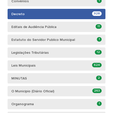
1
Convênios
928
Decreto
11
Editais de Audiência Pública
1
Estatuto do Servidor Publico Municipal
12
Legislações Tributárias
624
Leis Municipais
2
MINUTAS
263
O Municipio (Diário Oficial)
1
Organograma