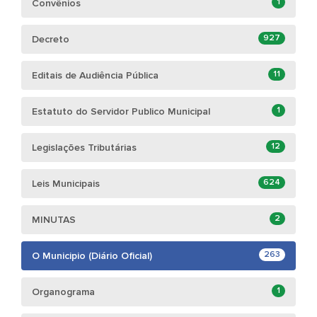
1
Convênios
927
Decreto
11
Editais de Audiência Pública
1
Estatuto do Servidor Publico Municipal
12
Legislações Tributárias
624
Leis Municipais
2
MINUTAS
263
O Municipio (Diário Oficial)
1
Organograma