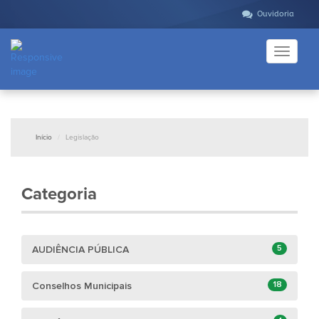
Ouvidoria
Toggle
navigati
Início
Legislação
Categoria
5
AUDIÊNCIA PÚBLICA
18
Conselhos Municipais