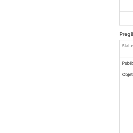
Pregã
Status
Publi
Objet