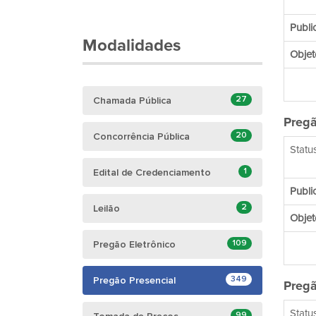
Publi
Modalidades
Objet
27
Chamada Pública
Pregã
20
Concorrência Pública
Status
1
Edital de Credenciamento
Publi
2
Leilão
Objet
109
Pregão Eletrônico
349
Pregão Presencial
Pregã
Status
99