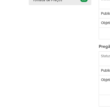
Tomada de Preços
Publi
Objet
Pregã
Status
Publi
Objet