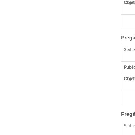
Objet
Pregã
Status
Publi
Objet
Pregã
Status