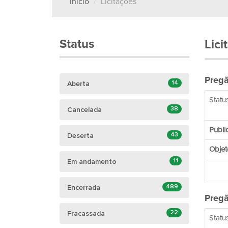
Início
Licitações
Status
Lici
Pregã
14
Aberta
Status
38
Cancelada
Publi
43
Deserta
Objet
11
Em andamento
489
Encerrada
Pregã
22
Fracassada
Status