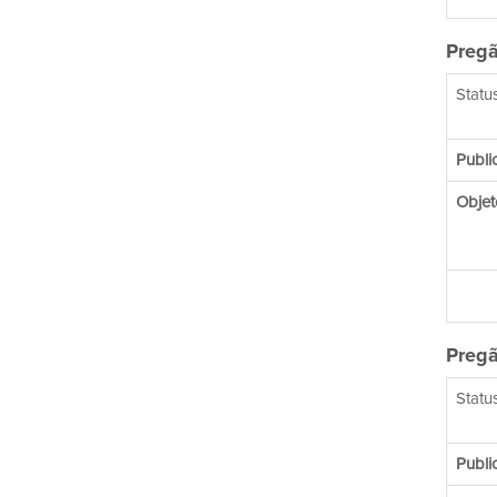
Pregã
Status
Publi
Objet
Pregã
Status
Publi