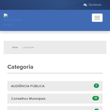
Ouvidoria
Toggle
navigati
Início
Legislação
Categoria
5
AUDIÊNCIA PÚBLICA
18
Conselhos Municipais