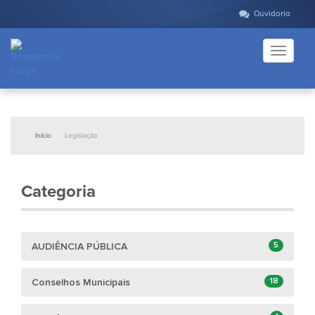
Ouvidoria
Toggle
navigati
Início
Legislação
Categoria
5
AUDIÊNCIA PÚBLICA
18
Conselhos Municipais