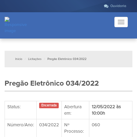
Ouvidoria
Toggle
navigati
Inicio
Licitações
Pregão Eletrônico 034/2022
Pregão Eletrônico 034/2022
Encerrada
Status:
Abertura
12/05/2022 às
em:
10:00h
Número/Ano:
034/2022
Nº
060
Processo: