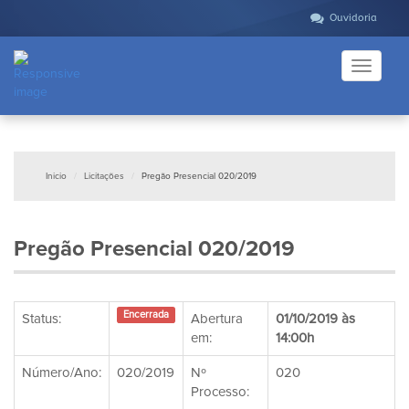
Ouvidoria
Toggle
navigati
Inicio
Licitações
Pregão Presencial 020/2019
Pregão Presencial 020/2019
Encerrada
Status:
Abertura
01/10/2019 às
em:
14:00h
Número/Ano:
020/2019
Nº
020
Processo: