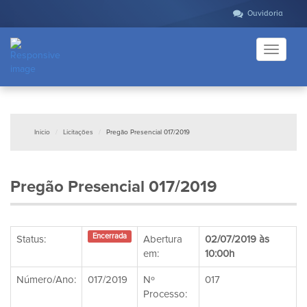
Ouvidoria
Toggle
navigati
Inicio
Licitações
Pregão Presencial 017/2019
Pregão Presencial 017/2019
Encerrada
Status:
Abertura
02/07/2019 às
em:
10:00h
Número/Ano:
017/2019
Nº
017
Processo: