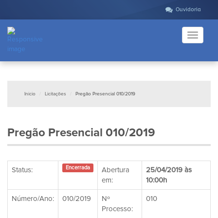
Ouvidoria
Toggle
navigati
Inicio
Licitações
Pregão Presencial 010/2019
Pregão Presencial 010/2019
Encerrada
Status:
Abertura
25/04/2019 às
em:
10:00h
Número/Ano:
010/2019
Nº
010
Processo: