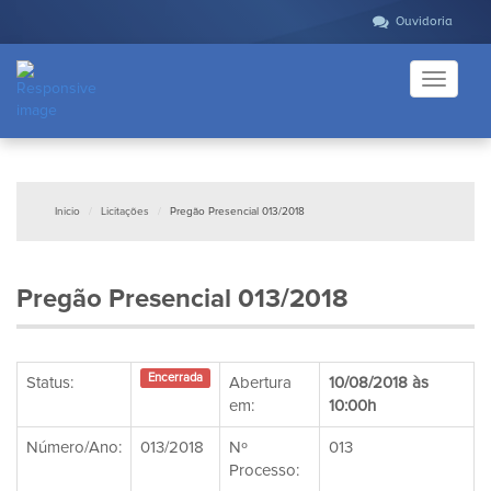
Ouvidoria
Toggle
navigati
Inicio
Licitações
Pregão Presencial 013/2018
Pregão Presencial 013/2018
Encerrada
Status:
Abertura
10/08/2018 às
em:
10:00h
Número/Ano:
013/2018
Nº
013
Processo: