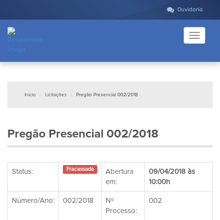
Ouvidoria
Toggle
navigati
Inicio
Licitações
Pregão Presencial 002/2018
Pregão Presencial 002/2018
Fracassada
Status:
Abertura
09/04/2018 às
em:
10:00h
Número/Ano:
002/2018
Nº
002
Processo: