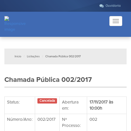
Ouvidoria
Toggle
navigati
Inicio
Licitações
Chamada Pública 002/2017
Chamada Pública 002/2017
Cancelada
Status:
Abertura
17/11/2017 às
em:
10:00h
Número/Ano:
002/2017
Nº
002
Processo: