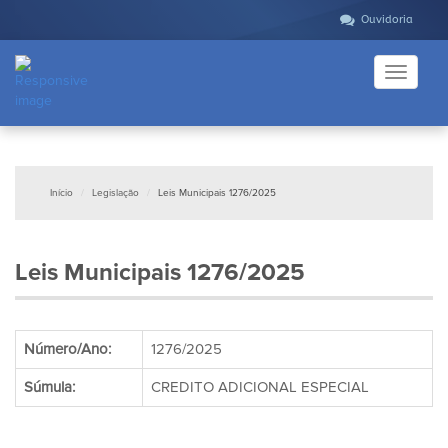
Ouvidoria
Toggle
navigati
Início
Legislação
Leis Municipais 1276/2025
Leis Municipais 1276/2025
Número/Ano:
1276/2025
Súmula:
CREDITO ADICIONAL ESPECIAL