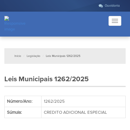
Ouvidoria
Toggle
navigati
Início
Legislação
Leis Municipais 1262/2025
Leis Municipais 1262/2025
Número/Ano:
1262/2025
Súmula:
CREDITO ADICIONAL ESPECIAL