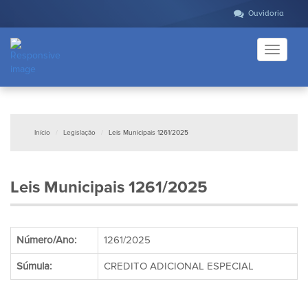
Ouvidoria
Toggle
navigati
Início
Legislação
Leis Municipais 1261/2025
Leis Municipais 1261/2025
Número/Ano:
1261/2025
Súmula:
CREDITO ADICIONAL ESPECIAL