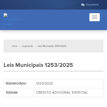
Ouvidoria
Toggle
navigati
Início
Legislação
Leis Municipais 1253/2025
Leis Municipais 1253/2025
Número/Ano:
1253/2025
Súmula:
CREDITO ADICIONAL ESPECIAL