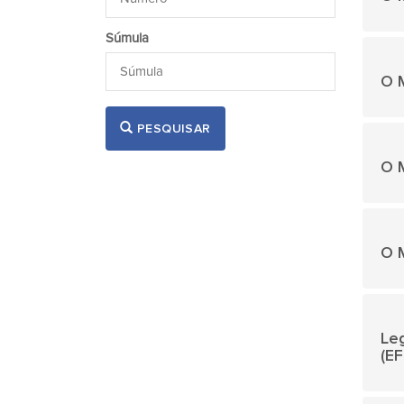
Súmula
O M
PESQUISAR
O M
O 
Leg
(EF