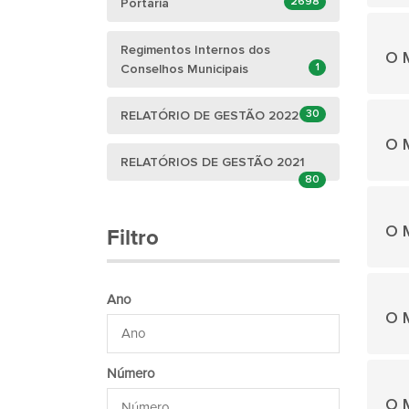
2698
Portaria
Regimentos Internos dos
O M
1
Conselhos Municipais
30
RELATÓRIO DE GESTÃO 2022
O M
RELATÓRIOS DE GESTÃO 2021
80
O M
Filtro
Ano
O M
Número
O M