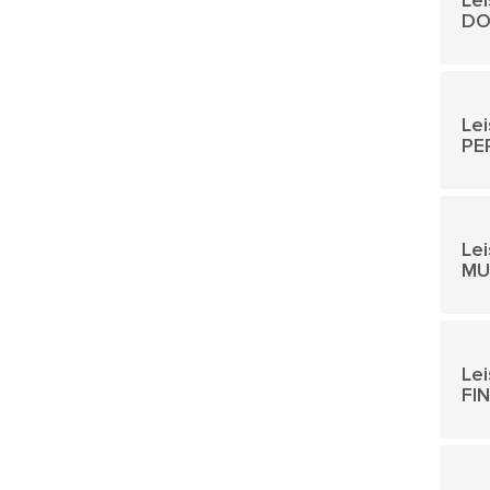
Le
DO
Le
PE
Lei
MU
Le
FI