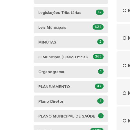
O M
12
Legislações Tributárias
624
Leis Municipais
O M
2
MINUTAS
263
O Municipio (Diário Oficial)
O M
1
Organograma
47
PLANEJAMENTO
O M
4
Plano Diretor
1
PLANO MUNICIPAL DE SAÚDE
O M