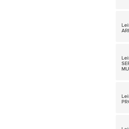
Le
AR
Le
SE
MU
Lei
PR