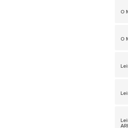
O M
O M
Lei
Lei
Le
AR