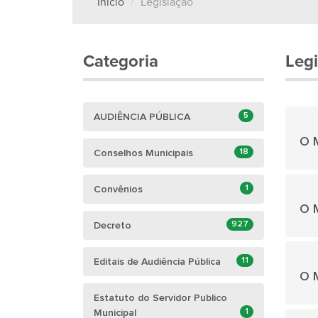
Início
Legislação
Categoria
Legi
5
AUDIÊNCIA PÚBLICA
O M
18
Conselhos Municipais
1
Convênios
O M
927
Decreto
11
Editais de Audiência Pública
O M
Estatuto do Servidor Publico
1
Municipal