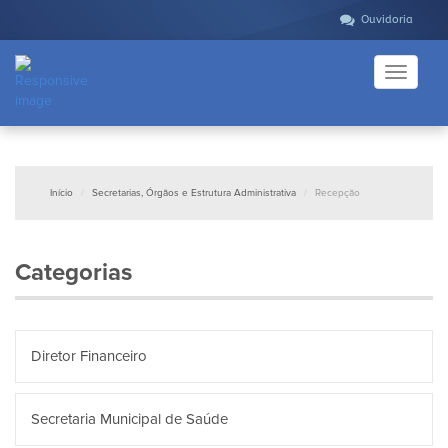
Ouvidoria
Toggle
navigati
Início
Secretarias, Órgãos e Estrutura Administrativa
Recepção
Categorias
Diretor Financeiro
Secretaria Municipal de Saúde