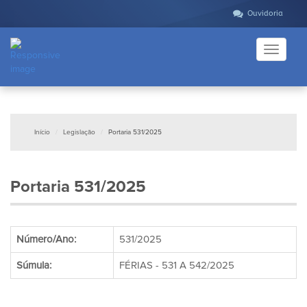
Ouvidoria
Toggle
navigati
Início
Legislação
Portaria 531/2025
Portaria 531/2025
Número/Ano:
531/2025
Súmula:
FÉRIAS - 531 A 542/2025